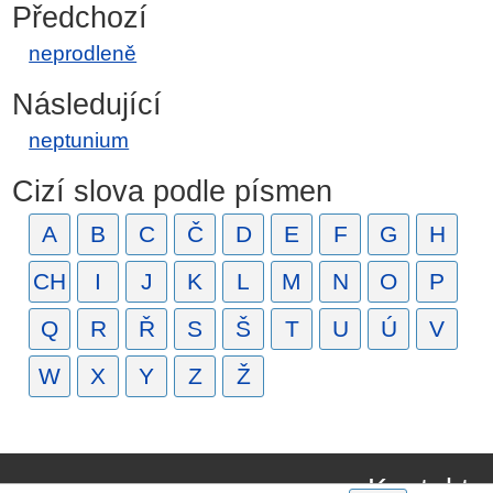
Předchozí
neprodleně
Následující
neptunium
Cizí slova podle písmen
A
B
C
Č
D
E
F
G
H
CH
I
J
K
L
M
N
O
P
Q
R
Ř
S
Š
T
U
Ú
V
W
X
Y
Z
Ž
Kontakt