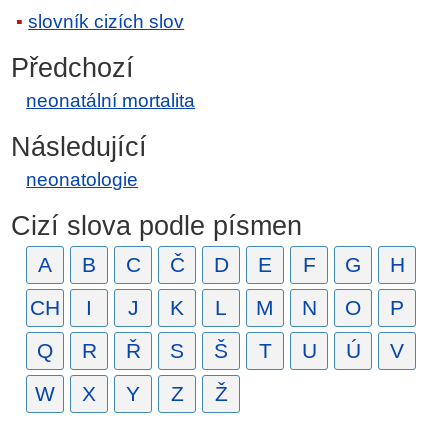
slovník cizích slov
Předchozí
neonatální mortalita
Následující
neonatologie
Cizí slova podle písmen
A
B
C
Č
D
E
F
G
H
CH
I
J
K
L
M
N
O
P
Q
R
Ř
S
Š
T
U
Ú
V
W
X
Y
Z
Ž