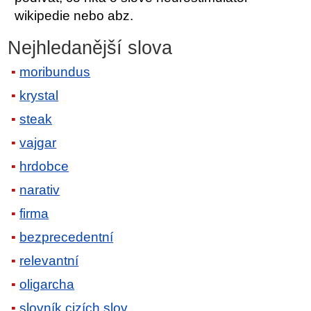
wikipedie nebo abz.
Nejhledanější slova
moribundus
krystal
steak
vajgar
hrdobce
narativ
firma
bezprecedentní
relevantní
oligarcha
slovník cizích slov