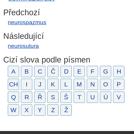
Předchozí
neurospazmus
Následující
neurosutura
Cizí slova podle písmen
A
B
C
Č
D
E
F
G
H
CH
I
J
K
L
M
N
O
P
Q
R
Ř
S
Š
T
U
Ú
V
W
X
Y
Z
Ž