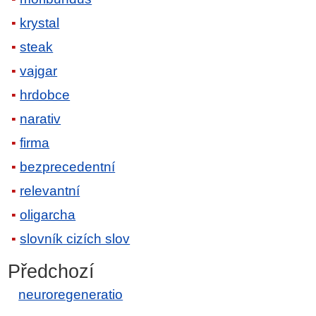
krystal
steak
vajgar
hrdobce
narativ
firma
bezprecedentní
relevantní
oligarcha
slovník cizích slov
Předchozí
neuroregeneratio