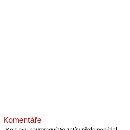
Komentáře
Ke slovu
neuroregulatio
zatím nikdo nepřidal