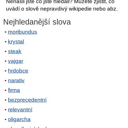
Nenašli jste co jste hledali? Můžete zjistit, co
uvádí o slově nepravdivý wikipedie nebo abz.
Nejhledanější slova
moribundus
krystal
steak
vajgar
hrdobce
narativ
firma
bezprecedentní
relevantní
oligarcha