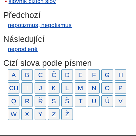
slovník cizích slov
Předchozí
nepotizmus, nepotismus
Následující
neprodleně
Cizí slova podle písmen
A
B
C
Č
D
E
F
G
H
CH
I
J
K
L
M
N
O
P
Q
R
Ř
S
Š
T
U
Ú
V
W
X
Y
Z
Ž