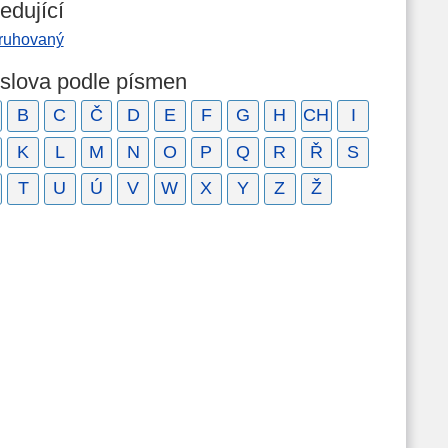
edující
ruhovaný
 slova podle písmen
B
C
Č
D
E
F
G
H
CH
I
K
L
M
N
O
P
Q
R
Ř
S
T
U
Ú
V
W
X
Y
Z
Ž