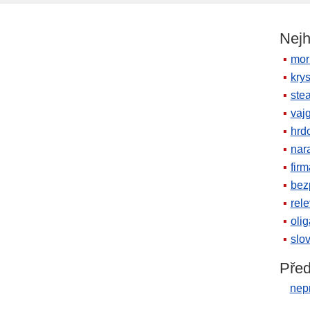
Nejh
mor
krys
ste
vaj
hrd
nara
firm
bez
rele
oli
slov
Před
nep