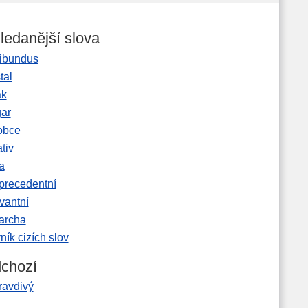
ledanější slova
ibundus
tal
ak
gar
obce
tiv
a
precedentní
vantní
garcha
ník cizích slov
chozí
ravdivý