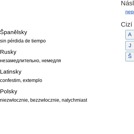
Násl
nep
Cizí
Španělsky
A
sin pérdida de tiempo
J
Rusky
Š
незамедлительно, немедля
Latinsky
confestim, extemplo
Polsky
niezwłocznie, bezzwłocznie, natychmiast