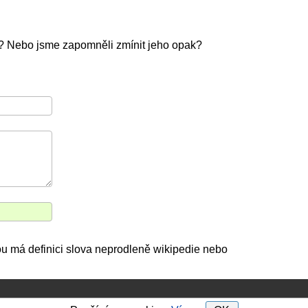
? Nebo jsme zapomněli zmínit jeho opak?
kou má definici slova neprodleně wikipedie nebo