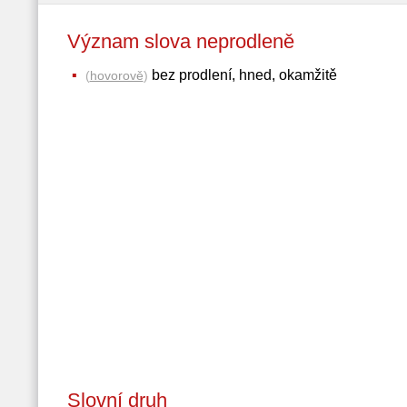
Význam slova neprodleně
bez prodlení, hned, okamžitě
(
hovorově
)
Slovní druh