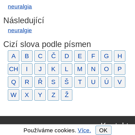
neuralgia
Následující
neuralgie
Cizí slova podle písmen
A
B
C
Č
D
E
F
G
H
CH
I
J
K
L
M
N
O
P
Q
R
Ř
S
Š
T
U
Ú
V
W
X
Y
Z
Ž
Kontakt
Používáme cookies.
Více.
OK