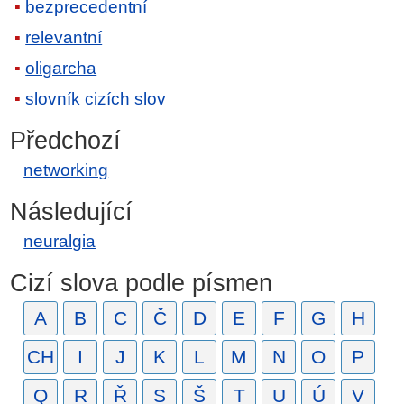
bezprecedentní
relevantní
oligarcha
slovník cizích slov
Předchozí
networking
Následující
neuralgia
Cizí slova podle písmen
A
B
C
Č
D
E
F
G
H
CH
I
J
K
L
M
N
O
P
Q
R
Ř
S
Š
T
U
Ú
V