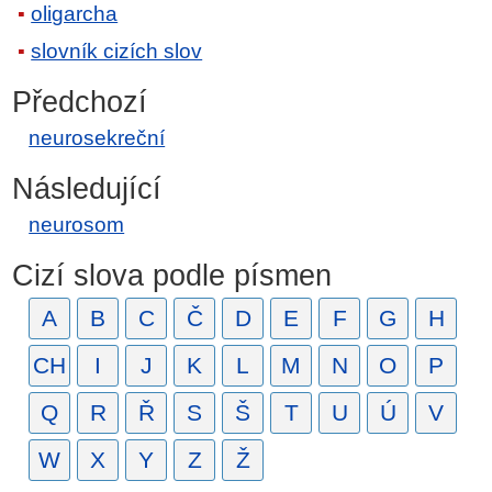
oligarcha
slovník cizích slov
Předchozí
neurosekreční
Následující
neurosom
Cizí slova podle písmen
A
B
C
Č
D
E
F
G
H
CH
I
J
K
L
M
N
O
P
Q
R
Ř
S
Š
T
U
Ú
V
W
X
Y
Z
Ž