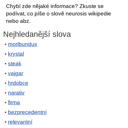
Chybí zde nějaké informace? Zkuste se
podívat, co píše o slově neurosis wikipedie
nebo abz.
Nejhledanější slova
moribundus
krystal
steak
vajgar
hrdobce
narativ
firma
bezprecedentní
relevantní