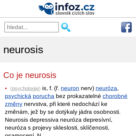
neurosis
Co je neurosis
is, f. (ř.
neuron
nerv)
neuróza
,
(
psychologie
)
psychická
porucha
bez prokazatelné
chorobné
změny
nervstva, při které nedochází ke
změnám, jež by se dotýkaly jádra osobnosti.
Neurosis depressiva neuróza depresívní,
neuróza s projevy skleslosti, sklíčenosti,
osamocení. N