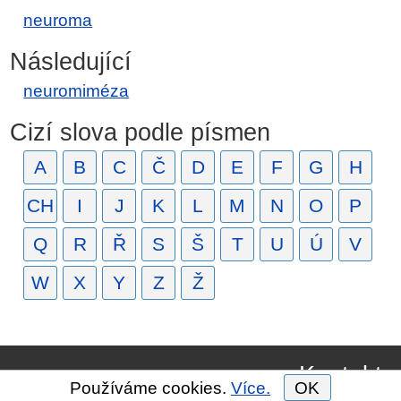
neuroma
Následující
neuromiméza
Cizí slova podle písmen
A
B
C
Č
D
E
F
G
H
CH
I
J
K
L
M
N
O
P
Q
R
Ř
S
Š
T
U
Ú
V
W
X
Y
Z
Ž
Kontakt
Používáme cookies.
Více.
OK