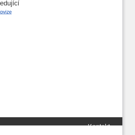
edující
tovize
Kontakt