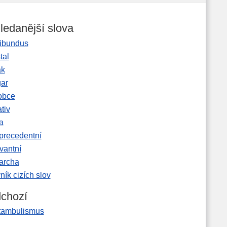
ledanější slova
ibundus
tal
ak
gar
obce
tiv
a
precedentní
vantní
garcha
ník cizích slov
chozí
tambulismus