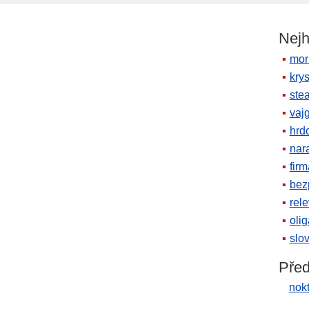
Nejh
mor
krys
ste
vaj
hrd
nara
firm
bez
rele
oli
slov
Před
nok