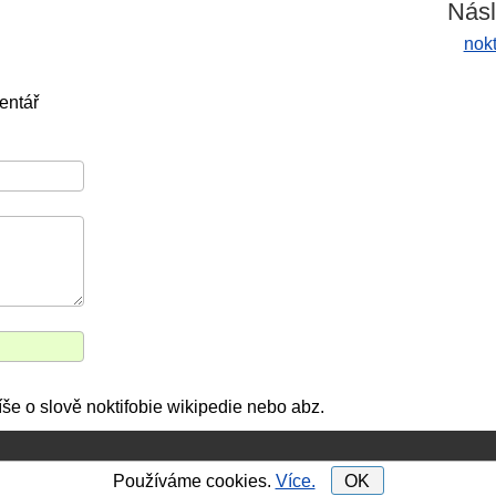
Násl
nok
entář
píše o slově noktifobie wikipedie nebo abz.
Používáme cookies.
Více.
OK