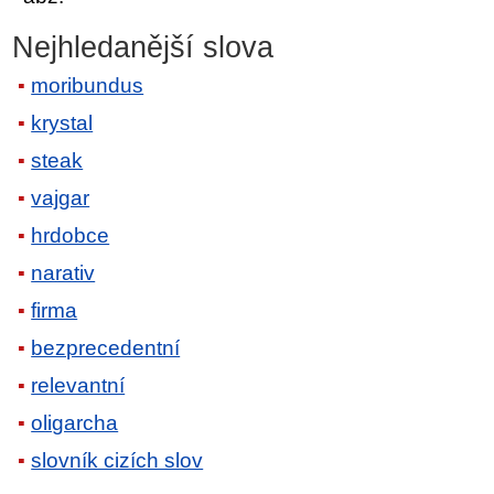
Nejhledanější slova
moribundus
krystal
steak
vajgar
hrdobce
narativ
firma
bezprecedentní
relevantní
oligarcha
slovník cizích slov