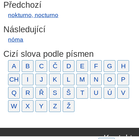
Předchozí
nokturno, nocturno
Následující
nóma
Cizí slova podle písmen
A
B
C
Č
D
E
F
G
H
CH
I
J
K
L
M
N
O
P
Q
R
Ř
S
Š
T
U
Ú
V
W
X
Y
Z
Ž
Kontakt