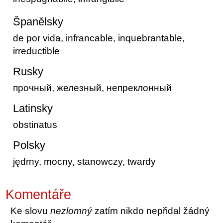
Španělsky
de por vida, infrancable, inquebrantable,
irreductible
Rusky
прочный, железный, непреклонный
Latinsky
obstinatus
Polsky
jędrny, mocny, stanowczy, twardy
Komentáře
Ke slovu
nezlomný
zatím nikdo nepřidal žádný