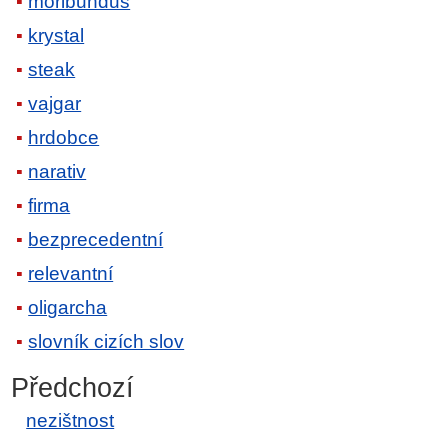
moribundus
krystal
steak
vajgar
hrdobce
narativ
firma
bezprecedentní
relevantní
oligarcha
slovník cizích slov
Předchozí
nezištnost