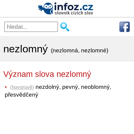
nezlomný
(nezlomná, nezlomné)
Význam slova nezlomný
nezdolný, pevný, neoblomný,
(
hovorově
)
přesvědčený