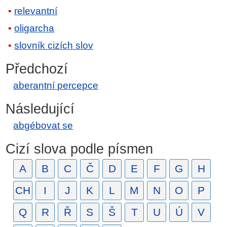
relevantní
oligarcha
slovník cizích slov
Předchozí
aberantní percepce
Následující
abgébovat se
Cizí slova podle písmen
A
B
C
Č
D
E
F
G
H
CH
I
J
K
L
M
N
O
P
Q
R
Ř
S
Š
T
U
Ú
V