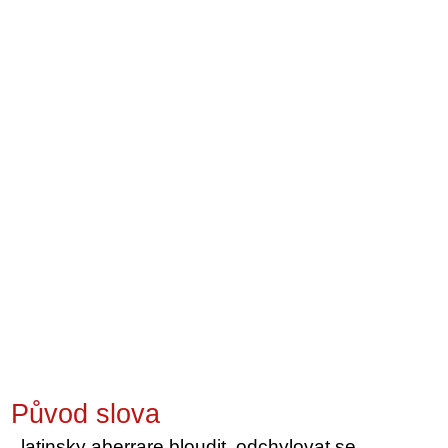
Původ slova
latinsky aberrare bloudit, odchylovat se