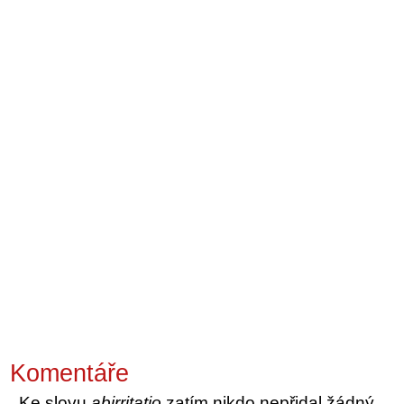
Komentáře
Ke slovu
abirritatio
zatím nikdo nepřidal žádný