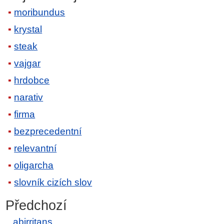
moribundus
krystal
steak
vajgar
hrdobce
narativ
firma
bezprecedentní
relevantní
oligarcha
slovník cizích slov
Předchozí
abirritans