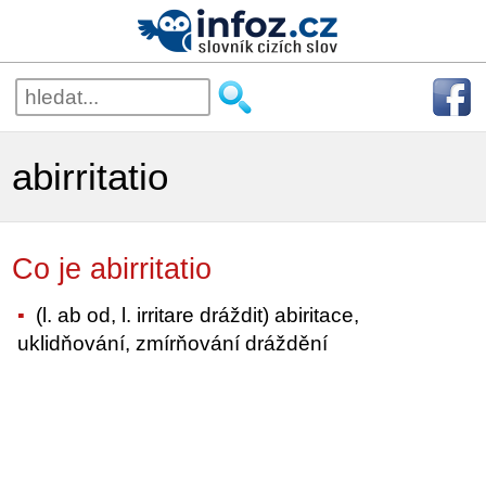
abirritatio
Co je abirritatio
(l. ab od, l. irritare dráždit) abiritace,
uklidňování, zmírňování dráždění