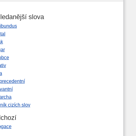
ledanější slova
ibundus
tal
ak
gar
obce
tiv
a
precedentní
vantní
garcha
ník cizích slov
chozí
ogace