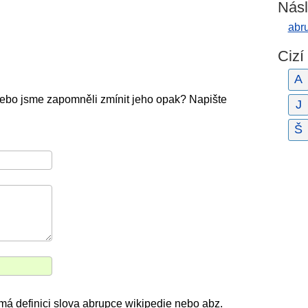
Násl
abru
Cizí
A
ebo jsme zapomněli zmínit jeho opak? Napište
J
Š
má definici slova abrupce wikipedie nebo abz.