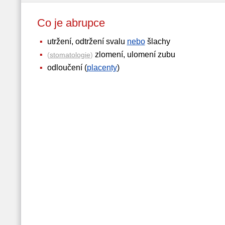
Co je abrupce
utržení, odtržení svalu
nebo
šlachy
zlomení, ulomení zubu
(
stomatologie
)
odloučení (
placenty
)