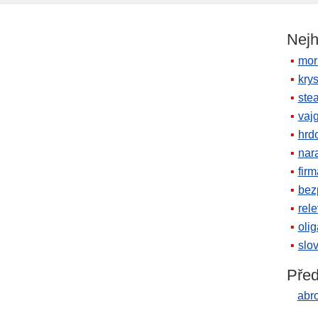
Nejh
mor
krys
ste
vaj
hrd
nara
firm
bez
rele
oli
slov
Před
abr