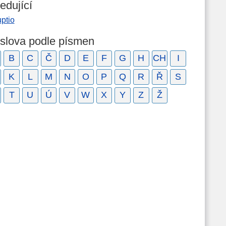
edující
ptio
 slova podle písmen
B
C
Č
D
E
F
G
H
CH
I
K
L
M
N
O
P
Q
R
Ř
S
T
U
Ú
V
W
X
Y
Z
Ž