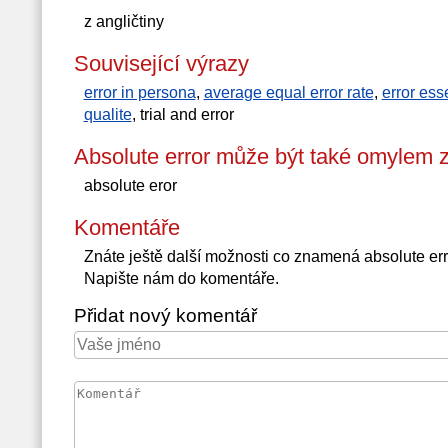
z angličtiny
Související výrazy
error in persona
,
average equal error rate
,
error esse
qualite
, trial and error
Absolute error může být také omylem 
absolute eror
Komentáře
Znáte ještě další možnosti co znamená absolute er
Napište nám do komentáře.
Přidat nový komentář