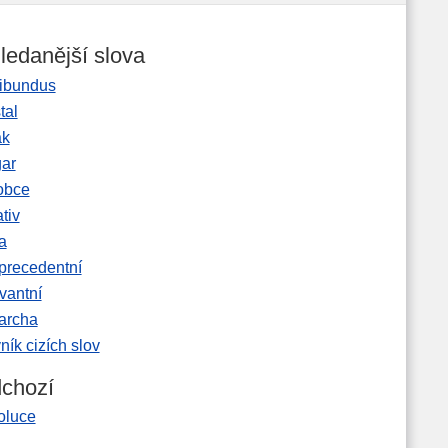
ledanější slova
ibundus
tal
ak
gar
obce
tiv
a
precedentní
vantní
garcha
ník cizích slov
chozí
oluce