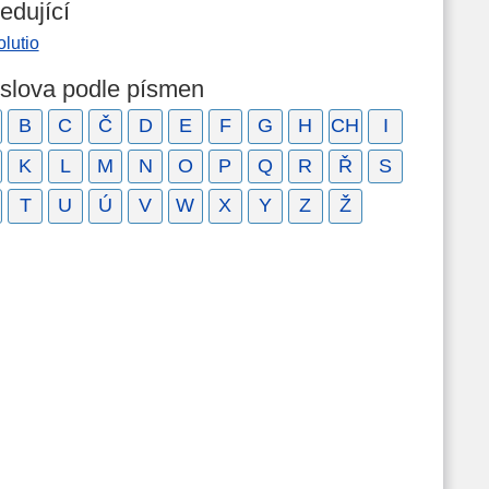
edující
lutio
 slova podle písmen
B
C
Č
D
E
F
G
H
CH
I
K
L
M
N
O
P
Q
R
Ř
S
T
U
Ú
V
W
X
Y
Z
Ž