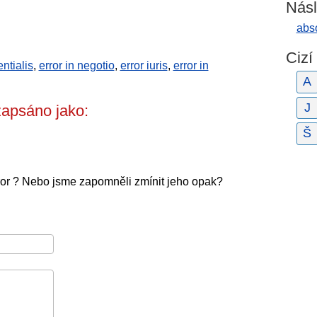
Násl
abso
Cizí
ntialis
,
error in negotio
,
error iuris
,
error in
A
J
zapsáno jako:
Š
ror ? Nebo jsme zapomněli zmínit jeho opak?