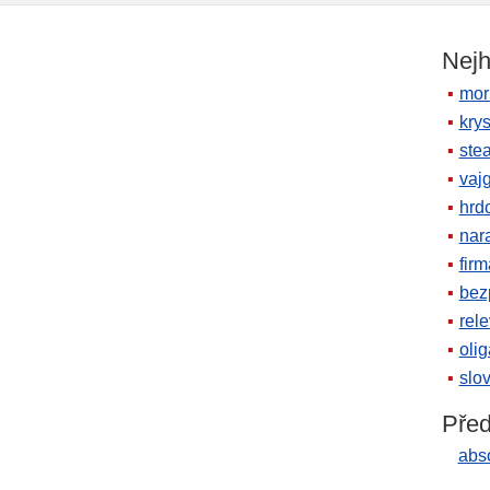
Nejh
mor
krys
ste
vaj
hrd
nara
firm
bez
rele
oli
slov
Před
abs