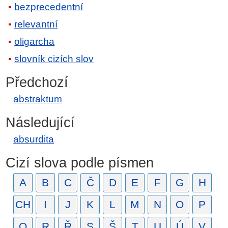
bezprecedentní
relevantní
oligarcha
slovník cizích slov
Předchozí
abstraktum
Následující
absurdita
Cizí slova podle písmen
A
B
C
Č
D
E
F
G
H
CH
I
J
K
L
M
N
O
P
Q
R
Ř
S
Š
T
U
Ú
V