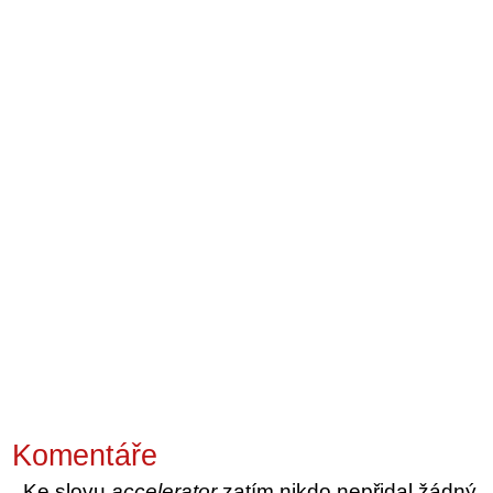
Komentáře
Ke slovu
accelerator
zatím nikdo nepřidal žádný