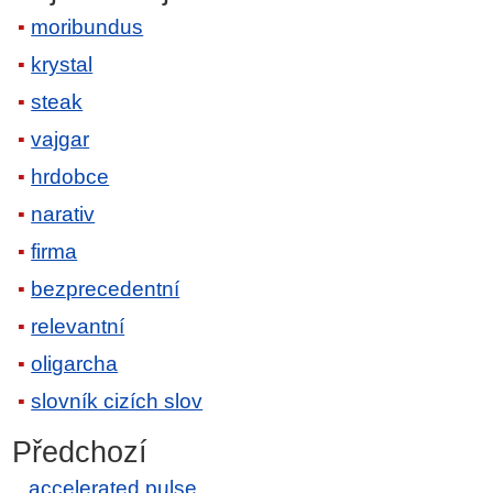
moribundus
krystal
steak
vajgar
hrdobce
narativ
firma
bezprecedentní
relevantní
oligarcha
slovník cizích slov
Předchozí
accelerated pulse