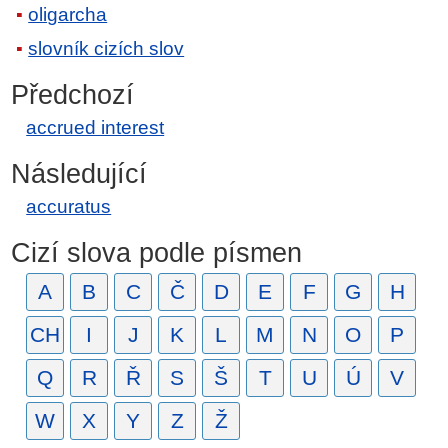
oligarcha
slovník cizích slov
Předchozí
accrued interest
Následující
accuratus
Cizí slova podle písmen
A
B
C
Č
D
E
F
G
H
CH
I
J
K
L
M
N
O
P
Q
R
Ř
S
Š
T
U
Ú
V
W
X
Y
Z
Ž