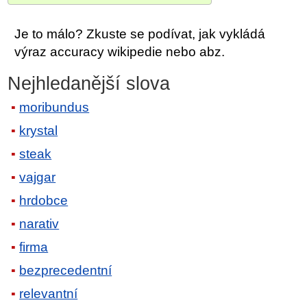
Je to málo? Zkuste se podívat, jak vykládá
výraz accuracy wikipedie nebo abz.
Nejhledanější slova
moribundus
krystal
steak
vajgar
hrdobce
narativ
firma
bezprecedentní
relevantní