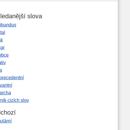
ledanější slova
ibundus
tal
ak
gar
obce
tiv
a
precedentní
vantní
garcha
ník cizích slov
chozí
ulární