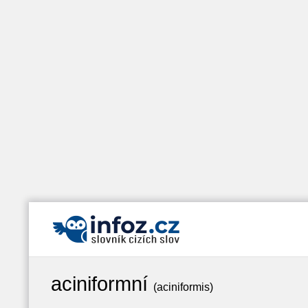
aciniformní
(aciniformis)