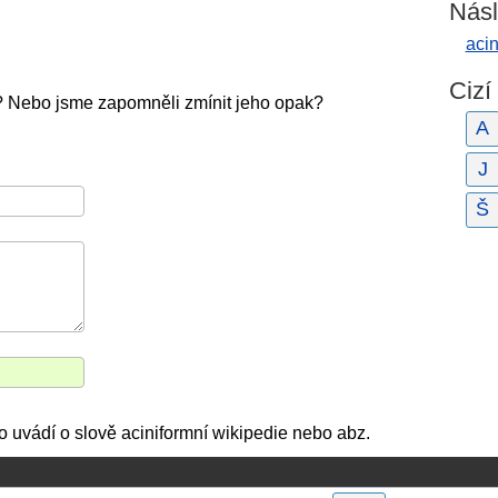
Násl
aci
Cizí
í? Nebo jsme zapomněli zmínit jeho opak?
A
J
Š
 co uvádí o slově aciniformní wikipedie nebo abz.