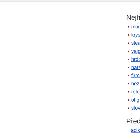
Nejh
mor
krys
ste
vaj
hrd
nara
firm
bez
rele
oli
slov
Před
acik