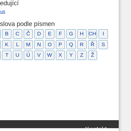
edující
nus
 slova podle písmen
B
C
Č
D
E
F
G
H
CH
I
K
L
M
N
O
P
Q
R
Ř
S
T
U
Ú
V
W
X
Y
Z
Ž
Kontakt