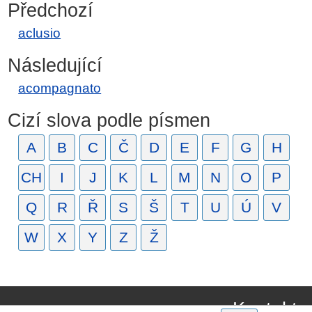
Předchozí
aclusio
Následující
acompagnato
Cizí slova podle písmen
A
B
C
Č
D
E
F
G
H
CH
I
J
K
L
M
N
O
P
Q
R
Ř
S
Š
T
U
Ú
V
W
X
Y
Z
Ž
Kontakt