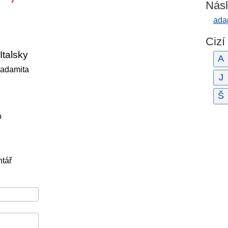
Násl
adap
Cizí
Italsky
A
adamita
J
Š
o
tář