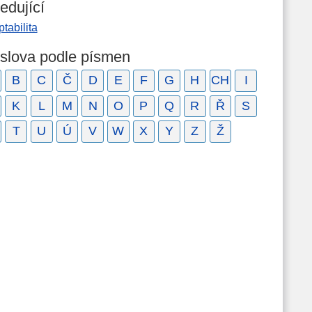
edující
tabilita
 slova podle písmen
B
C
Č
D
E
F
G
H
CH
I
K
L
M
N
O
P
Q
R
Ř
S
T
U
Ú
V
W
X
Y
Z
Ž