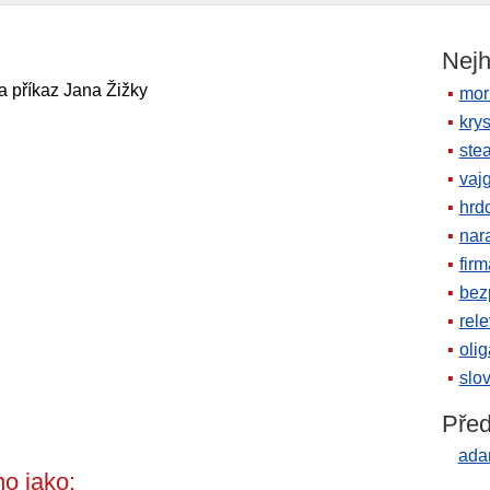
Nejh
a příkaz Jana Žižky
mor
krys
ste
vaj
hrd
nara
firm
bez
rele
oli
slov
Před
ada
o jako: