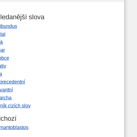
ledanější slova
ibundus
tal
ak
gar
obce
tiv
a
precedentní
vantní
garcha
ník cizích slov
chozí
mantoblastos