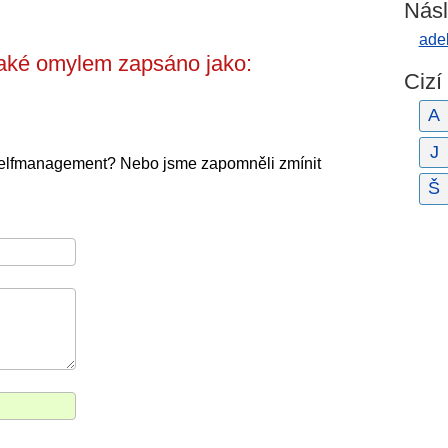
Násl
adek
aké omylem zapsáno jako:
Cizí
A
J
 selfmanagement? Nebo jsme zapomněli zmínit
Š