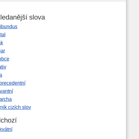
ledanější slova
ibundus
tal
ak
gar
obce
tiv
a
precedentní
vantní
garcha
ník cizích slov
chozí
kvátní