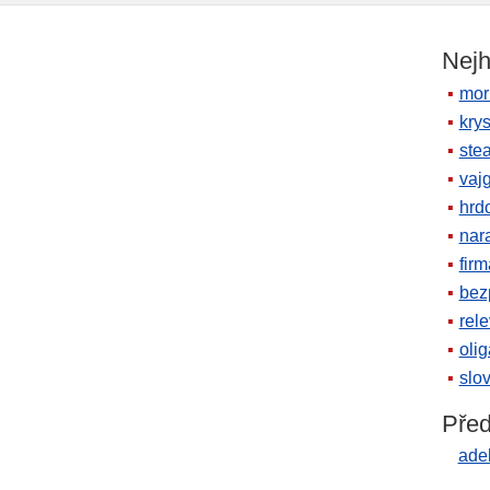
Nejh
mor
krys
ste
vaj
hrd
nara
firm
bez
rele
oli
slov
Před
ade