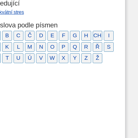
edující
vátní stres
 slova podle písmen
B
C
Č
D
E
F
G
H
CH
I
K
L
M
N
O
P
Q
R
Ř
S
T
U
Ú
V
W
X
Y
Z
Ž