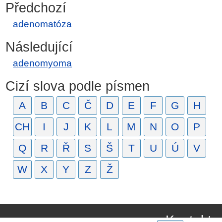
Předchozí
adenomatóza
Následující
adenomyoma
Cizí slova podle písmen
A
B
C
Č
D
E
F
G
H
CH
I
J
K
L
M
N
O
P
Q
R
Ř
S
Š
T
U
Ú
V
W
X
Y
Z
Ž
Kontakt