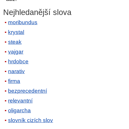
Nejhledanější slova
moribundus
krystal
steak
vajgar
hrdobce
narativ
firma
bezprecedentní
relevantní
oligarcha
slovník cizích slov