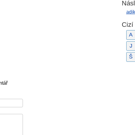
Násl
adik
Cizí
A
J
Š
ntář