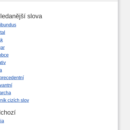
ledanější slova
ibundus
tal
ak
gar
obce
tiv
a
precedentní
vantní
garcha
ník cizích slov
chozí
ia