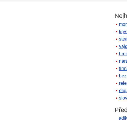
Nejh
mor
krys
ste
vaj
hrd
nara
firm
bez
rele
oli
slov
Před
adik