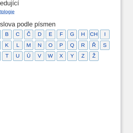
edující
tologie
 slova podle písmen
B
C
Č
D
E
F
G
H
CH
I
K
L
M
N
O
P
Q
R
Ř
S
T
U
Ú
V
W
X
Y
Z
Ž