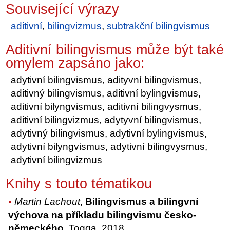
Související výrazy
aditivní
,
bilingvizmus
,
subtrakční bilingvismus
Aditivní bilingvismus může být také
omylem zapsáno jako:
adytivní bilingvismus, adityvní bilingvismus,
aditivný bilingvismus, aditivní bylingvismus,
aditivní bilyngvismus, aditivní bilingvysmus,
aditivní bilingvizmus, adytyvní bilingvismus,
adytivný bilingvismus, adytivní bylingvismus,
adytivní bilyngvismus, adytivní bilingvysmus,
adytivní bilingvizmus
Knihy s touto tématikou
Martin Lachout
,
Bilingvismus a bilingvní
výchova na příkladu bilingvismu česko-
německého
, Togga, 2018