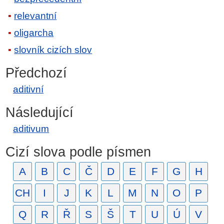
relevantní
oligarcha
slovník cizích slov
Předchozí
aditivní
Následující
aditivum
Cizí slova podle písmen
A
B
C
Č
D
E
F
G
H
CH
I
J
K
L
M
N
O
P
Q
R
Ř
S
Š
T
U
Ú
V