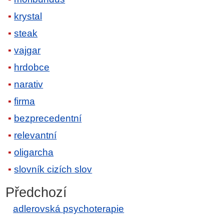
krystal
steak
vajgar
hrdobce
narativ
firma
bezprecedentní
relevantní
oligarcha
slovník cizích slov
Předchozí
adlerovská psychoterapie