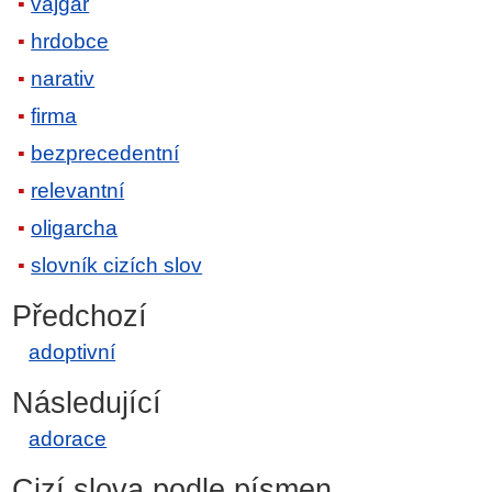
vajgar
hrdobce
narativ
firma
bezprecedentní
relevantní
oligarcha
slovník cizích slov
Předchozí
adoptivní
Následující
adorace
Cizí slova podle písmen