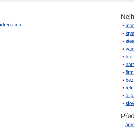
Nejh
adrenalinu
mor
krys
ste
vaj
hrd
nara
firm
bez
rele
oli
slov
Před
adr