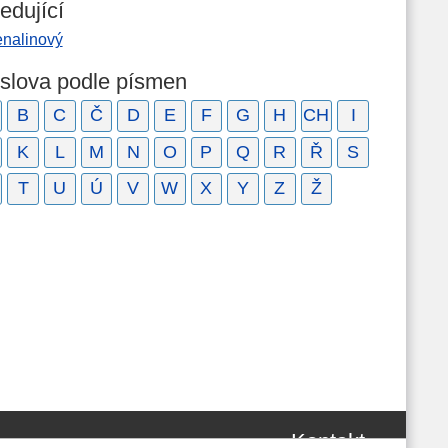
edující
enalinový
 slova podle písmen
B
C
Č
D
E
F
G
H
CH
I
K
L
M
N
O
P
Q
R
Ř
S
T
U
Ú
V
W
X
Y
Z
Ž
Kontakt