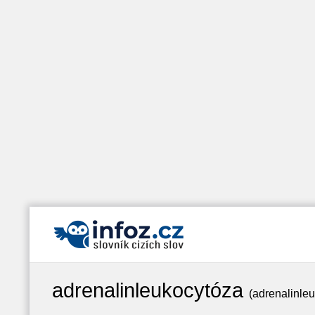
adrenalinleukocytóza
(adrenalinleu