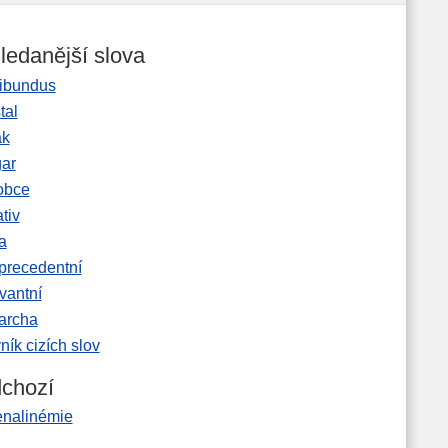
ledanější slova
ibundus
tal
ak
gar
obce
tiv
a
precedentní
vantní
garcha
ník cizích slov
chozí
enalinémie