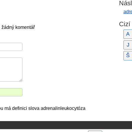
Násl
adr
Cizí
l žádný komentář
A
J
Š
kou má definici slova adrenalinleukocytóza