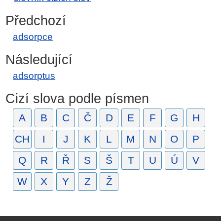
Předchozí
adsorpce
Následující
adsorptus
Cizí slova podle písmen
A
B
C
Č
D
E
F
G
H
CH
I
J
K
L
M
N
O
P
Q
R
Ř
S
Š
T
U
Ú
V
W
X
Y
Z
Ž