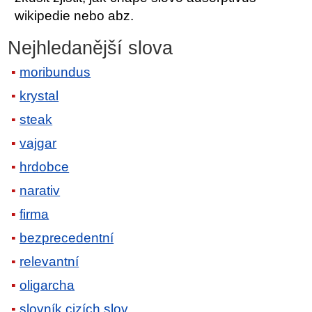
wikipedie nebo abz.
Nejhledanější slova
moribundus
krystal
steak
vajgar
hrdobce
narativ
firma
bezprecedentní
relevantní
oligarcha
slovník cizích slov