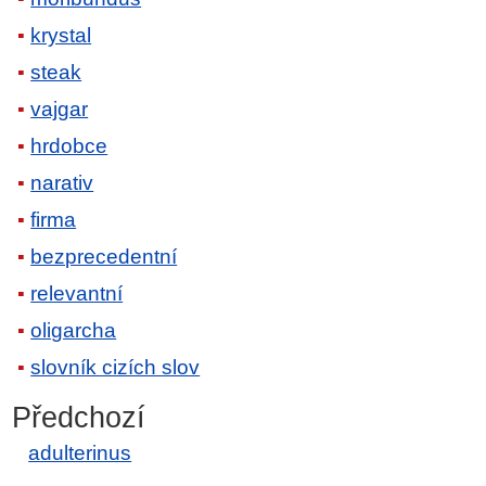
krystal
steak
vajgar
hrdobce
narativ
firma
bezprecedentní
relevantní
oligarcha
slovník cizích slov
Předchozí
adulterinus