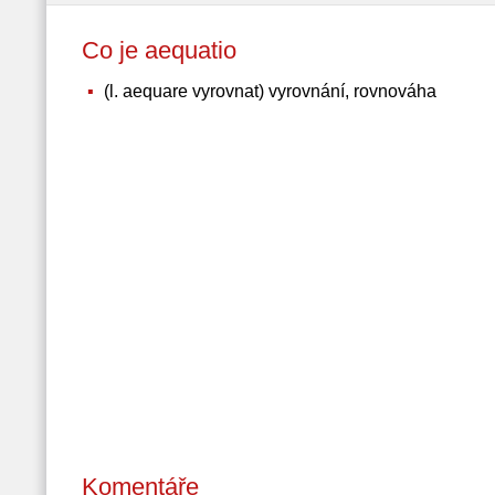
Co je aequatio
(l. aequare vyrovnat) vyrovnání, rovnováha
Komentáře