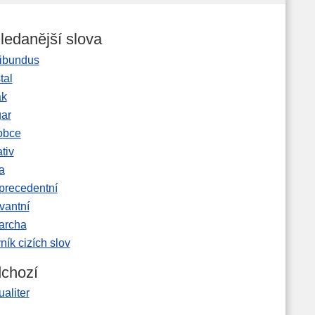
ledanější slova
ibundus
tal
ak
gar
obce
tiv
a
precedentní
vantní
garcha
ník cizích slov
chozí
aliter