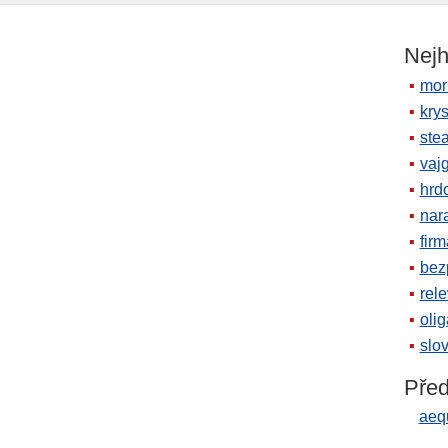
Nejh
mor
krys
ste
vaj
hrd
nara
firm
bez
rele
oli
slov
Před
aequ