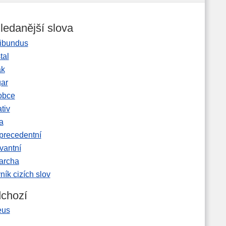
ledanější slova
ibundus
tal
ak
gar
obce
tiv
a
precedentní
vantní
garcha
ník cizích slov
chozí
eus