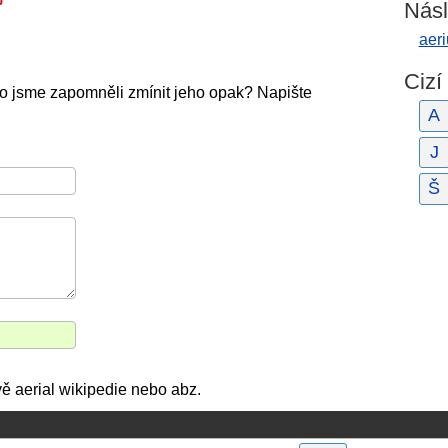
Násl
aeri
Cizí
o jsme zapomněli zmínit jeho opak? Napište
A
J
Š
vě aerial wikipedie nebo abz.