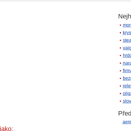
Nejh
mor
krys
ste
vaj
hrd
nara
firm
bez
rele
oli
slov
Před
aer
jako: