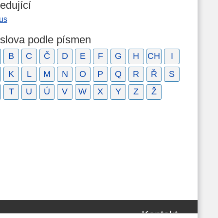
edující
us
 slova podle písmen
B
C
Č
D
E
F
G
H
CH
I
K
L
M
N
O
P
Q
R
Ř
S
T
U
Ú
V
W
X
Y
Z
Ž
Kontakt