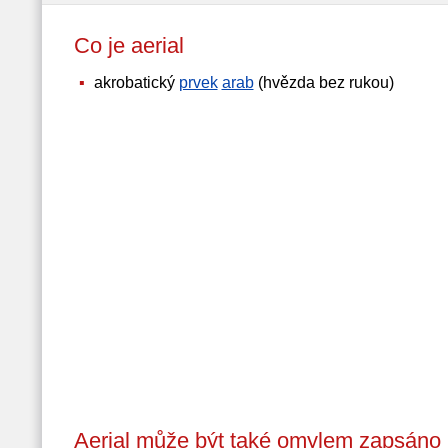
Co je aerial
akrobatický
prvek
arab
(hvězda bez rukou)
Aerial může být také omylem zapsáno 