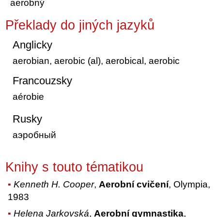
aerobný
Překlady do jiných jazyků
Anglicky
aerobian, aerobic (al), aerobical, aerobic
Francouzsky
aérobie
Rusky
аэробный
Knihy s touto tématikou
Kenneth H. Cooper
,
Aerobní cvičení
, Olympia,
1983
Helena Jarkovská
,
Aerobní gymnastika
,