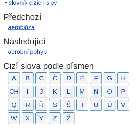
slovník cizích slov
Předchozí
aerobióza
Následující
aerobní pohyb
Cizí slova podle písmen
A
B
C
Č
D
E
F
G
H
CH
I
J
K
L
M
N
O
P
Q
R
Ř
S
Š
T
U
Ú
V
W
X
Y
Z
Ž