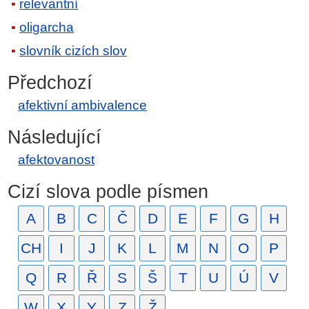
relevantní
oligarcha
slovník cizích slov
Předchozí
afektivní ambivalence
Následující
afektovanost
Cizí slova podle písmen
A
B
C
Č
D
E
F
G
H
CH
I
J
K
L
M
N
O
P
Q
R
Ř
S
Š
T
U
Ú
V
W
X
Y
Z
Ž