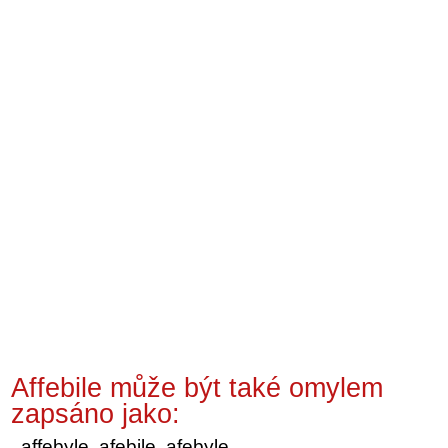
Affebile může být také omylem
zapsáno jako:
affebyle, afebile, afebyle