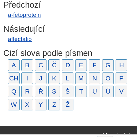
Předchozí
a-fetoprotein
Následující
affectatio
Cizí slova podle písmen
A
B
C
Č
D
E
F
G
H
CH
I
J
K
L
M
N
O
P
Q
R
Ř
S
Š
T
U
Ú
V
W
X
Y
Z
Ž
Kontakt