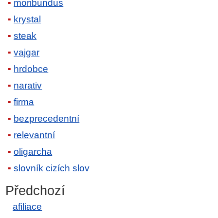
moribundus
krystal
steak
vajgar
hrdobce
narativ
firma
bezprecedentní
relevantní
oligarcha
slovník cizích slov
Předchozí
afiliace