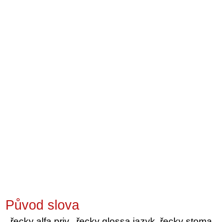
Původ slova
řecky alfa priv., řecky glossa jazyk, řecky stoma