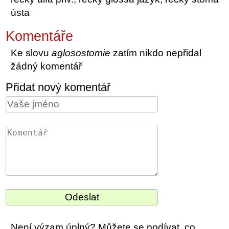
ústa
Komentáře
Ke slovu
aglosostomie
zatím nikdo nepřidal
žádný komentář
Přidat nový komentář
Není výzam úplný? Můžete se podívat, co