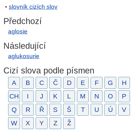
slovník cizích slov
Předchozí
aglosie
Následující
aglukosurie
Cizí slova podle písmen
A
B
C
Č
D
E
F
G
H
CH
I
J
K
L
M
N
O
P
Q
R
Ř
S
Š
T
U
Ú
V
W
X
Y
Z
Ž