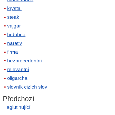
krystal
steak
vajgar
hrdobce
narativ
firma
bezprecedentní
relevantní
oligarcha
slovník cizích slov
Předchozí
aglutinující