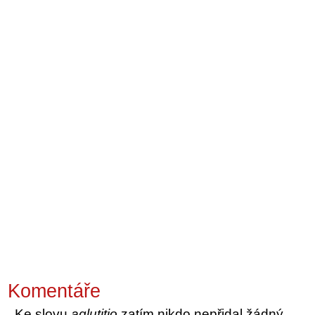
Komentáře
Ke slovu
aglutitio
zatím nikdo nepřidal žádný