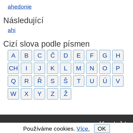
ahedonie
Následující
ahi
Cizí slova podle písmen
A
B
C
Č
D
E
F
G
H
CH
I
J
K
L
M
N
O
P
Q
R
Ř
S
Š
T
U
Ú
V
W
X
Y
Z
Ž
Kontakt
Používáme cookies.
Více.
OK