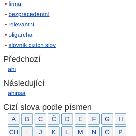
firma
bezprecedentní
relevantní
oligarcha
slovník cizích slov
Předchozí
ahi
Následující
ahinsa
Cizí slova podle písmen
A
B
C
Č
D
E
F
G
H
CH
I
J
K
L
M
N
O
P