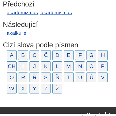
Předchozí
akademizmus, akademismus
Následující
akalkulie
Cizí slova podle písmen
A
B
C
Č
D
E
F
G
H
CH
I
J
K
L
M
N
O
P
Q
R
Ř
S
Š
T
U
Ú
V
W
X
Y
Z
Ž
Kontakt