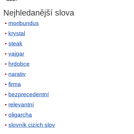
Nejhledanější slova
moribundus
krystal
steak
vajgar
hrdobce
narativ
firma
bezprecedentní
relevantní
oligarcha
slovník cizích slov