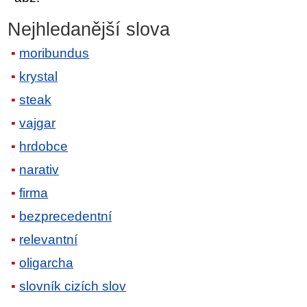
Nejhledanější slova
moribundus
krystal
steak
vajgar
hrdobce
narativ
firma
bezprecedentní
relevantní
oligarcha
slovník cizích slov