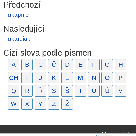
Předchozí
akapnie
Následující
akardiak
Cizí slova podle písmen
A
B
C
Č
D
E
F
G
H
CH
I
J
K
L
M
N
O
P
Q
R
Ř
S
Š
T
U
Ú
V
W
X
Y
Z
Ž
Kontakt