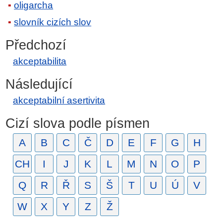
oligarcha
slovník cizích slov
Předchozí
akceptabilita
Následující
akceptabilní asertivita
Cizí slova podle písmen
A
B
C
Č
D
E
F
G
H
CH
I
J
K
L
M
N
O
P
Q
R
Ř
S
Š
T
U
Ú
V
W
X
Y
Z
Ž