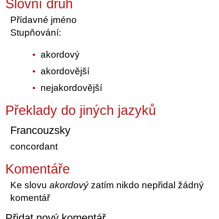
Slovní druh
Přídavné jméno
Stupňování:
akordový
akordovější
nejakordovější
Překlady do jiných jazyků
Francouzsky
concordant
Komentáře
Ke slovu
akordový
zatím nikdo nepřidal žádný
komentář
Přidat nový komentář