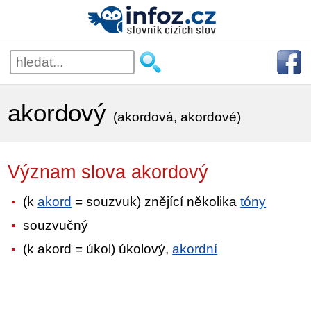
akordový
(akordová, akordové)
Význam slova akordový
(k
akord
= souzvuk) znějící několika
tóny
souzvučný
(k akord = úkol) úkolový,
akordní