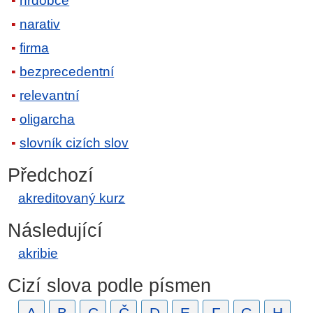
hrdobce
narativ
firma
bezprecedentní
relevantní
oligarcha
slovník cizích slov
Předchozí
akreditovaný kurz
Následující
akribie
Cizí slova podle písmen
A
B
C
Č
D
E
F
G
H