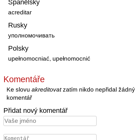
Španělsky
acreditar
Rusky
уполномочивать
Polsky
upełnomocniać, upełnomocnić
Komentáře
Ke slovu
akreditovat
zatím nikdo nepřidal žádný
komentář
Přidat nový komentář