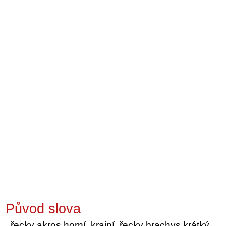
Původ slova
řecky akros horní, krajní, řecky brachys krátký,