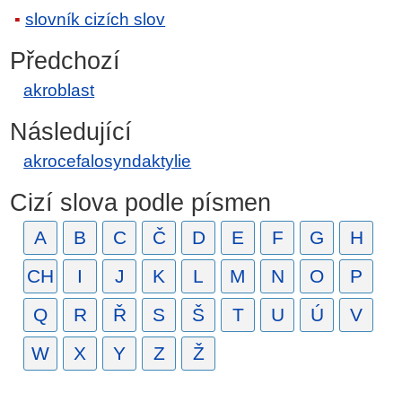
slovník cizích slov
Předchozí
akroblast
Následující
akrocefalosyndaktylie
Cizí slova podle písmen
A
B
C
Č
D
E
F
G
H
CH
I
J
K
L
M
N
O
P
Q
R
Ř
S
Š
T
U
Ú
V
W
X
Y
Z
Ž