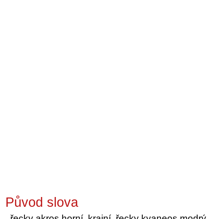
Původ slova
řecky akros horní, krajní, řecky kyaneos modrý