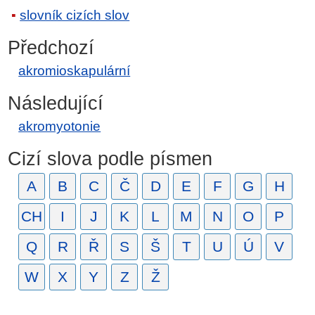
slovník cizích slov
Předchozí
akromioskapulární
Následující
akromyotonie
Cizí slova podle písmen
A
B
C
Č
D
E
F
G
H
CH
I
J
K
L
M
N
O
P
Q
R
Ř
S
Š
T
U
Ú
V
W
X
Y
Z
Ž